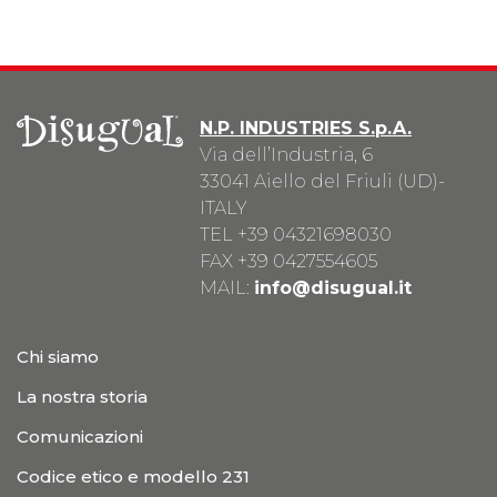
N.P. INDUSTRIES S.p.A.
Via dell’Industria, 6
33041 Aiello del Friuli (UD)-
ITALY
TEL
+39 04321698030
FAX +39 0427554605
MAIL:
info@disugual.it
Chi siamo
La nostra storia
Comunicazioni
Codice etico e modello 231