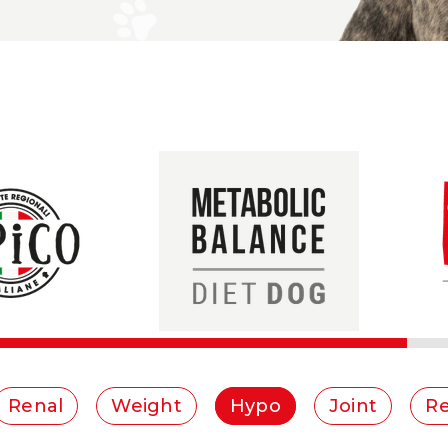
Renal
Weight
Hypo
Joint
Re