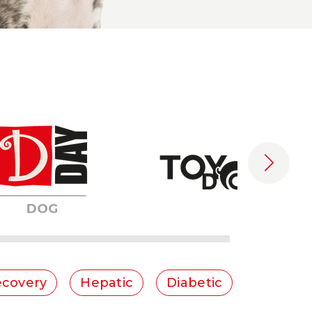
covery
Hepatic
Diabetic