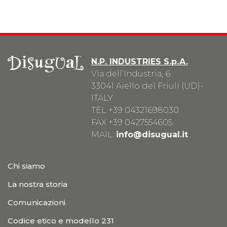
N.P. INDUSTRIES S.p.A.
Via dell’Industria, 6
33041 Aiello del Friuli (UD)-
ITALY
TEL
+39 04321698030
FAX +39 0427554605
MAIL:
info@disugual.it
Chi siamo
La nostra storia
Comunicazioni
Codice etico e modello 231