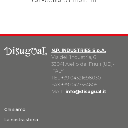
CATEGORIA:
Gatto Adulto
N.P. INDUSTRIES S.p.A.
Via dell’Industria, 6
33041 Aiello del Friuli (UD)-
ITALY
TEL
+39 04321698030
FAX +39 0427554605
MAIL:
info@disugual.it
Chi siamo
La nostra storia