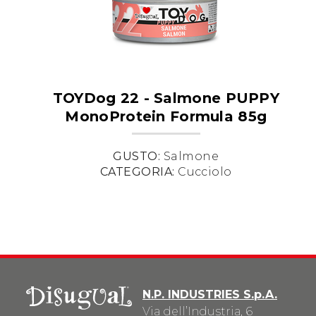
TOYDog 22 - Salmone PUPPY
MonoProtein Formula 85g
GUSTO:
Salmone
CATEGORIA:
Cucciolo
N.P. INDUSTRIES S.p.A.
Via dell’Industria, 6