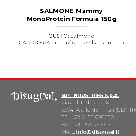
SALMONE Mammy
MonoProtein Formula 150g
GUSTO:
Salmone
CATEGORIA:
Gestazione e Allattamento
N.P. INDUSTRIES S.p.A.
Via dell’Industria, 6
33041 Aiello del Friuli (UD)- IT
TEL
+39 04321698030
FAX +39 0427554605
MAIL:
info@disugual.it