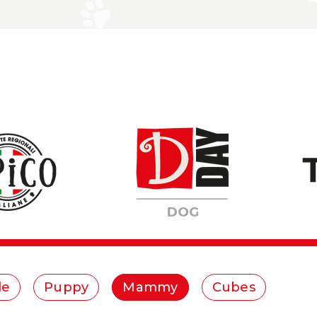
le
Puppy
Mammy
Cubes