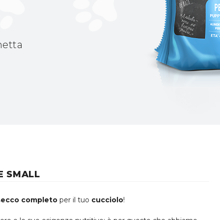
hetta
E SMALL
secco completo
per il tuo
cucciolo
!