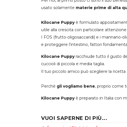
Per noi, al primo posto ci sono il suo bene
usato solamente
materie prime di alta qu
Kilocane Puppy
è formulato appositamente
utile alla crescita con particolare attenzion
I FOS (frutto-oligosaccaridi) e i mannano-oli
e proteggere l’intestino, fattori fondamental
Kilocane Puppy
racchiude tutto il gusto d
cuccioli di piccola e media taglia.
Il tuo piccolo amico può scegliere la ricetta
Perché
gli vogliamo bene
, proprio come t
Kilocane Puppy
è preparato in Italia con 
VUOI SAPERNE DI PIÙ...