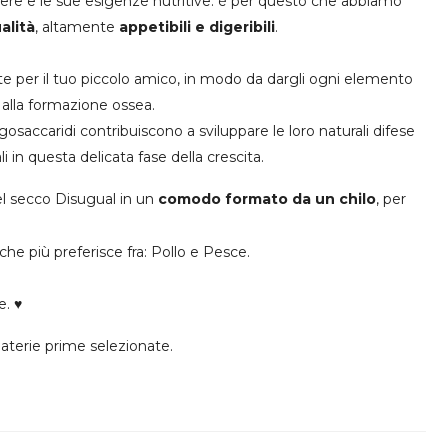
ssere e le sue esigenze nutritive: è per questo che abbiamo
alità
, altamente
appetibili e digeribili
.
 per il tuo piccolo amico, in modo da dargli ogni elemento
e alla formazione ossea.
gosaccaridi contribuiscono a sviluppare le loro naturali difese
i in questa delicata fase della crescita.
el secco Disugual in un
comodo formato da un chilo
, per
 che più preferisce fra: Pollo e Pesce.
e. ♥
materie prime selezionate.