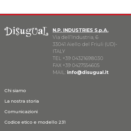
N.P. INDUSTRIES S.p.A.
Via dell’Industria, 6
33041 Aiello del Friuli (UD)-
ITALY
TEL
+39 04321698030
FAX +39 0427554605
MAIL:
info@disugual.it
Chi siamo
La nostra storia
Comunicazioni
Codice etico e modello 231