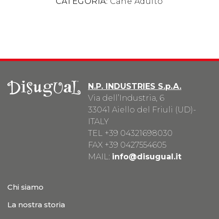
CATEGORIA:
Cane Adulto
N.P. INDUSTRIES S.p.A.
Via dell’Industria, 6
33041 Aiello del Friuli (UD)-
ITALY
TEL
+39 04321698030
FAX +39 0427554605
MAIL:
info@disugual.it
Chi siamo
La nostra storia