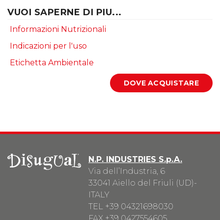
VUOI SAPERNE DI PIU...
Informazioni Nutrizionali
Indicazioni per l'uso
Etichetta Ambientale
N.P. INDUSTRIES S.p.A.
Via dell’Industria, 6
33041 Aiello del Friuli (UD)-
ITALY
TEL
+39 04321698030
FAX +39 0427554605