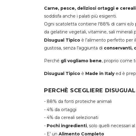
Carne, pesce, deliziosi ortaggi e cereali
soddisfa anche i palati più esigenti.
Ogni scatoletta contiene l'88% di carni e/o pe
da gelatine vegetali, vitamine, sali mineral
Disugual Tipico
è l’alimento perfetto per 
gustosa, senza l'aggiunta di
conservanti, c
Perché
gli vogliamo bene
, proprio come t
Disugual Tipico
è
Made in Italy
ed è prep
PERCHÈ SCEGLIERE DISUGUAL 
- 88% da fonti proteiche animali
- 4% da ortaggi
- 4% da cereali selezionati
-
Pochi ingredienti
, solo quelli necessari 
- E' un
Alimento Completo