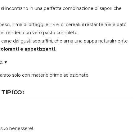
si incontrano in una perfetta combinazione di sapori che
sci, il 4% di ortaggi e il 4% di cereali; il restante 4% è dato
i per renderlo un vero pasto completo.
il cane dai gusti sopraffini, che ama una pappa naturalmente
oloranti e appetizzanti
.
e. ♥
arato solo con materie prime selezionate.
TIPICO:
al suo benessere!