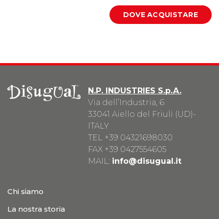
N.P. INDUSTRIES S.p.A.
Via dell’Industria, 6
33041 Aiello del Friuli (UD)-
ITALY
TEL
+39 04321698030
FAX +39 0427554605
MAIL:
info@disugual.it
Chi siamo
La nostra storia