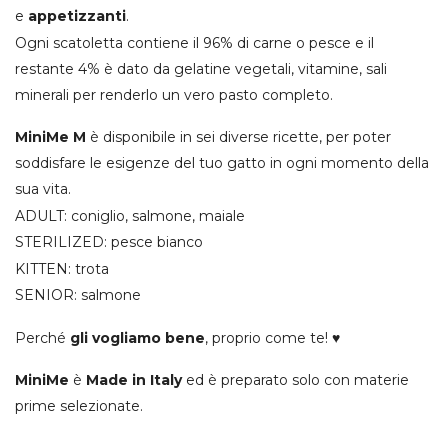
e
appetizzanti
.
Ogni scatoletta contiene il 96% di carne o pesce e il
restante 4% è dato da gelatine vegetali, vitamine, sali
minerali per renderlo un vero pasto completo.
MiniMe M
è disponibile in sei diverse ricette, per poter
soddisfare le esigenze del tuo gatto in ogni momento della
sua vita.
ADULT: coniglio, salmone, maiale
STERILIZED: pesce bianco
KITTEN: trota
SENIOR: salmone
Perché
gli vogliamo bene
, proprio come te! ♥
MiniMe
è
Made in Italy
ed è preparato solo con materie
prime selezionate.