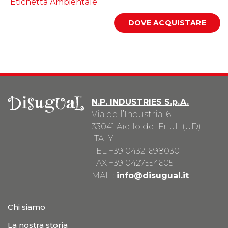
Etichetta Ambientale
N.P. INDUSTRIES S.p.A.
Via dell’Industria, 6
33041 Aiello del Friuli (UD)-
ITALY
TEL
+39 04321698030
FAX +39 0427554605
MAIL:
info@disugual.it
Chi siamo
La nostra storia