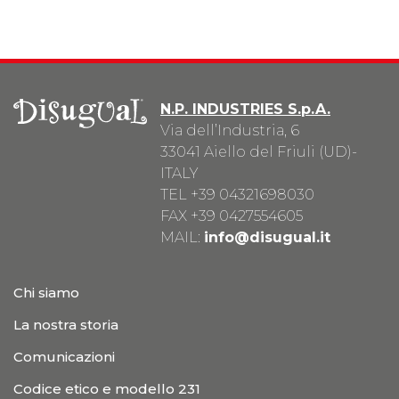
N.P. INDUSTRIES S.p.A.
Via dell’Industria, 6
33041 Aiello del Friuli (UD)-
ITALY
TEL
+39 04321698030
FAX +39 0427554605
MAIL:
info@disugual.it
Chi siamo
La nostra storia
Comunicazioni
Codice etico e modello 231