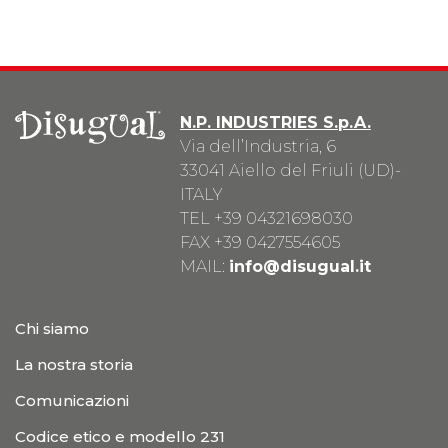
N.P. INDUSTRIES S.p.A.
Via dell’Industria, 6
33041 Aiello del Friuli (UD)-
ITALY
TEL
+39 04321698030
FAX +39 0427554605
MAIL:
info@disugual.it
Chi siamo
La nostra storia
Comunicazioni
Codice etico e modello 231