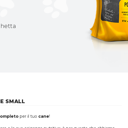
hetta
ZE SMALL
completo
per il tuo
cane
!