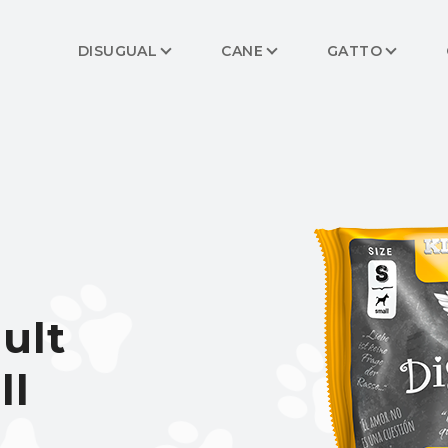
DISUGUAL
CANE
GATTO
ult
ll