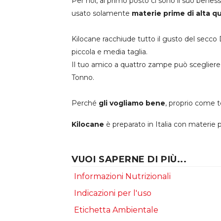
Per noi, al primo posto ci sono il suo bene
usato solamente
materie prime di alta qu
Kilocane racchiude tutto il gusto del secco
piccola e media taglia.
Il tuo amico a quattro zampe può scegliere la
Tonno.
Perché
gli vogliamo bene
, proprio come t
Kilocane
è preparato in Italia con materie 
VUOI SAPERNE DI PIÙ...
Informazioni Nutrizionali
Indicazioni per l'uso
Etichetta Ambientale