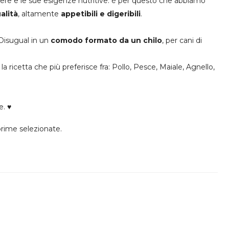
ssere e le sue esigenze nutritive: è per questo che abbiamo
alità
, altamente
appetibili e digeribili
.
 Disugual in un
comodo formato da un chilo
, per cani di
 ricetta che più preferisce fra: Pollo, Pesce, Maiale, Agnello,
e. ♥
prime selezionate.