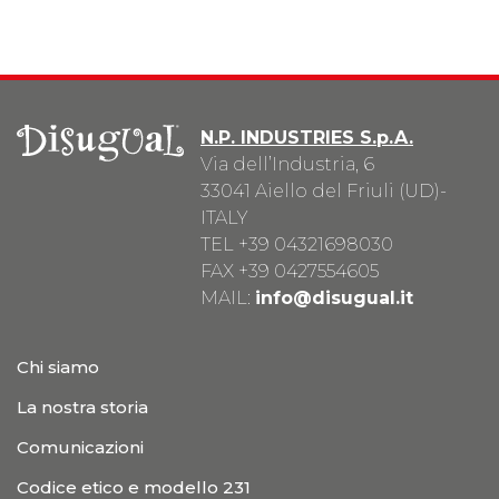
N.P. INDUSTRIES S.p.A.
Via dell’Industria, 6
33041 Aiello del Friuli (UD)-
ITALY
TEL
+39 04321698030
FAX +39 0427554605
MAIL:
info@disugual.it
Chi siamo
La nostra storia
Comunicazioni
Codice etico e modello 231