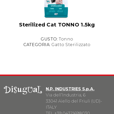
Sterilized Cat TONNO 1.5kg
GUSTO:
Tonno
CATEGORIA:
Gatto Sterilizzato
N.P. INDUSTRIES S.p.A.
Via dell’Industria, 6
33041 Aiello del Friuli (UD)-
ITALY
TEL
+39 04321698030