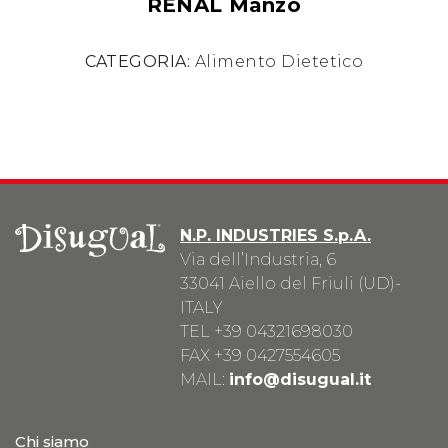
RENAL Manzo
CATEGORIA:
Alimento Dietetico
N.P. INDUSTRIES S.p.A.
Via dell’Industria, 6
33041 Aiello del Friuli (UD)-
ITALY
TEL
+39 04321698030
FAX +39 0427554605
MAIL:
info@disugual.it
Chi siamo