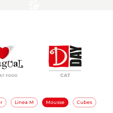
r
Linea M
Mousse
Cubes