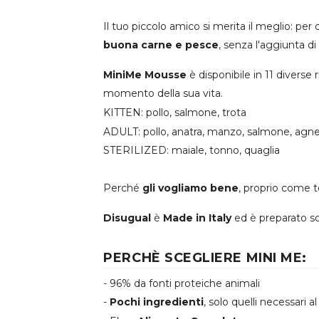
Il tuo piccolo amico si merita il meglio: p
buona carne e pesce
, senza l'aggiunta d
MiniMe Mousse
è disponibile in 11 diverse
momento della sua vita.
KITTEN: pollo, salmone, trota
ADULT: pollo, anatra, manzo, salmone, agne
STERILIZED: maiale, tonno, quaglia
Perché
gli vogliamo bene
, proprio come t
Disugual
è
Made in Italy
ed è preparato so
PERCHÈ SCEGLIERE MINI ME:
- 96% da fonti proteiche animali
-
Pochi ingredienti
, solo quelli necessari 