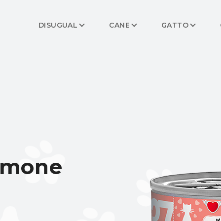
DISUGUAL
CANE
GATTO
almone