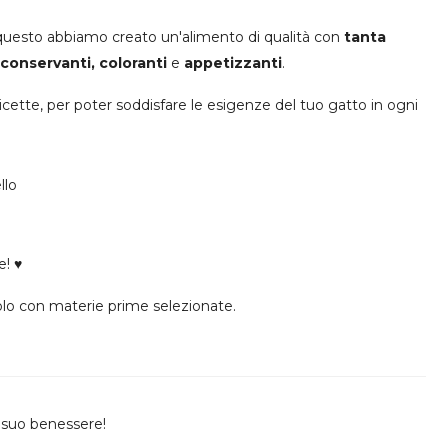
er questo abbiamo creato un'alimento di qualità con
tanta
i
conservanti, coloranti
e
appetizzanti
.
 ricette, per poter soddisfare le esigenze del tuo gatto in ogni
llo
e! ♥
lo con materie prime selezionate.
al suo benessere!