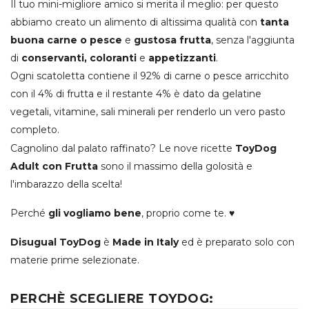
Il tuo mini-migliore amico si merita il meglio: per questo
abbiamo creato un alimento di altissima qualità con
tanta
buona carne o pesce
e
gustosa frutta
, senza l'aggiunta
di
conservanti, coloranti
e
appetizzanti
.
Ogni scatoletta contiene il 92% di carne o pesce arricchito
con il 4% di frutta e il restante 4% è dato da gelatine
vegetali, vitamine, sali minerali per renderlo un vero pasto
completo.
Cagnolino dal palato raffinato? Le nove ricette
ToyDog
Adult con Frutta
sono il massimo della golosità e
l'imbarazzo della scelta!
Perché
gli vogliamo bene
, proprio come te. ♥
Disugual ToyDog
è
Made in Italy
ed è preparato solo con
materie prime selezionate.
PERCHÈ SCEGLIERE TOYDOG: