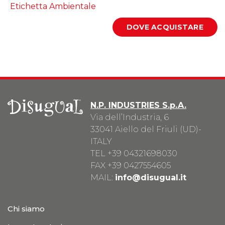
Etichetta Ambientale
N.P. INDUSTRIES S.p.A.
Via dell’Industria, 6
33041 Aiello del Friuli (UD)-
ITALY
TEL
+39 04321698030
FAX +39 0427554605
MAIL:
info@disugual.it
Chi siamo