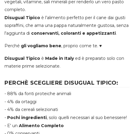
vegetali, vitamine, sali minerali per renderlo un vero pasto
completo.
Disugual Tipico
è l’alimento perfetto per il cane dai gusti
sopraffini, che ama una pappa naturalmente gustosa, senza
l'aggiunta di
conservanti, coloranti e appetizzanti
.
Perché
gli vogliamo bene
, proprio come te. ♥
Disugual Tipico
è
Made in Italy
ed è preparato solo con
materie prime selezionate.
PERCHÈ SCEGLIERE DISUGUAL TIPICO:
- 88% da fonti proteiche animali
- 4% da ortaggi
- 4% da cereali selezionati
-
Pochi ingredienti
, solo quelli necessari al suo benessere!
- E' un
Alimento Completo
- 0% conservanti