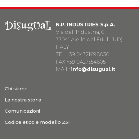
N.P. INDUSTRIES S.p.A.
Via dell’Industria, 6
33041 Aiello del Friuli (UD)-
ITALY
TEL
+39 04321698030
FAX +39 0427554605
MAIL:
info@disugual.it
Chi siamo
La nostra storia
Comunicazioni
Codice etico e modello 231