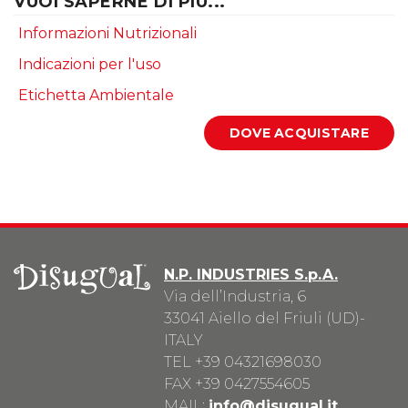
VUOI SAPERNE DI PIU...
Informazioni Nutrizionali
Indicazioni per l'uso
Etichetta Ambientale
N.P. INDUSTRIES S.p.A.
Via dell’Industria, 6
33041 Aiello del Friuli (UD)-
ITALY
TEL
+39 04321698030
FAX +39 0427554605
MAIL:
info@disugual.it