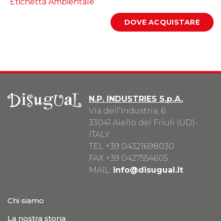
Etichetta Ambientale
N.P. INDUSTRIES S.p.A.
Via dell’Industria, 6
33041 Aiello del Friuli (UD)-
ITALY
TEL
+39 04321698030
FAX +39 0427554605
MAIL:
info@disugual.it
Chi siamo
La nostra storia