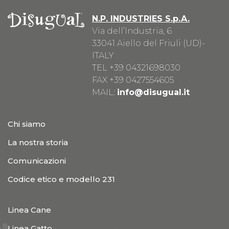
N.P. INDUSTRIES S.p.A.
Via dell’Industria, 6
33041 Aiello del Friuli (UD)-
ITALY
TEL
+39 04321698030
FAX +39 0427554605
MAIL:
info@disugual.it
Chi siamo
La nostra storia
Comunicazioni
Codice etico e modello 231
Linea Cane
Linea Gatto