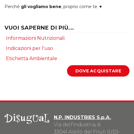
Perché
gli vogliamo bene
, proprio come te. ♥
VUOI SAPERNE DI PIÙ...
Informazioni Nutrizionali
Indicazioni per l'uso
Etichetta Ambientale
N.P. INDUSTRIES S.p.A.
Via dell’Industria, 6
33041 Aiello del Friuli (UD)-