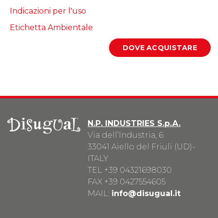
Indicazioni per l'uso
Etichetta Ambientale
N.P. INDUSTRIES S.p.A.
Via dell’Industria, 6
33041 Aiello del Friuli (UD)-
ITALY
TEL
+39 04321698030
FAX +39 0427554605
MAIL:
info@disugual.it