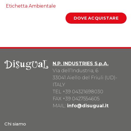
Etichetta Ambientale
N.P. INDUSTRIES S.p.A.
Via dell’Industria, 6
33041 Aiello del Friuli (UD)-
ITALY
TEL
+39 04321698030
FAX +39 0427554605
MAIL:
info@disugual.it
Chi siamo