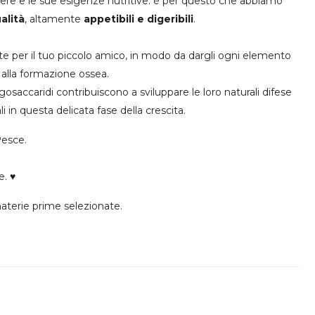
ssere e le sue esigenze nutritive: è per questo che abbiamo
alità
, altamente
appetibili e digeribili
.
 per il tuo piccolo amico, in modo da dargli ogni elemento
e alla formazione ossea.
gosaccaridi contribuiscono a sviluppare le loro naturali difese
i in questa delicata fase della crescita.
Pesce.
e. ♥
materie prime selezionate.