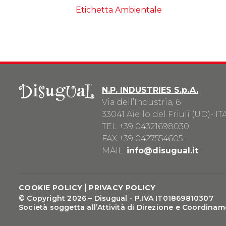
Etichetta Ambientale
N.P. INDUSTRIES S.p.A.
Via dell’Industria, 6
33041 Aiello del Friuli (UD)- IT
TEL
+39 04321698030
FAX +39 0427554605
MAIL:
info@disugual.it
|
COOKIE POLICY
PRIVACY POLICY
© Copyright 2026 – Disugual - P.IVA IT01869810307
Società soggetta all’Attività di Direzione e Coordinamen