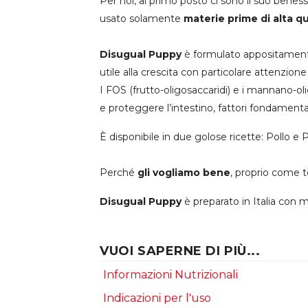
Per noi, al primo posto ci sono il suo bene
usato solamente
materie prime di alta qu
Disugual Puppy
è formulato appositamente
utile alla crescita con particolare attenzion
I FOS (frutto-oligosaccaridi) e i mannano-oli
e proteggere l’intestino, fattori fondamental
È disponibile in due golose ricette: Pollo e 
Perché
gli vogliamo bene
, proprio come t
Disugual Puppy
è preparato in Italia con 
VUOI SAPERNE DI PIÙ...
Informazioni Nutrizionali
Indicazioni per l'uso