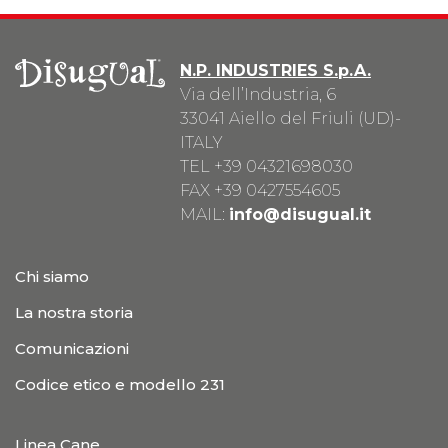
N.P. INDUSTRIES S.p.A.
Via dell’Industria, 6
33041 Aiello del Friuli (UD)-
ITALY
TEL
+39 04321698030
FAX +39 0427554605
MAIL:
info@disugual.it
Chi siamo
La nostra storia
Comunicazioni
Codice etico e modello 231
Linea Cane