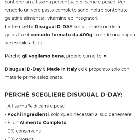
contiene un altissima percentuale di carne e pesce. Per
renderlo un vero pasto completo sono inoltre contenute
gelatine alimentari, vitamine ed integratori.
Le tre ricette
Disugual
D-DAY
sono il massimo della
golosità e il
comodo formato da 400g
la rende una pappa
accessibile a tutti.
Perché
gli vogliamo bene
, proprio come te. ♥
Disugual D-Day
è
Made in Italy
ed è preparato solo con
materie prime selezionate.
PERCHÈ SCEGLIERE DISUGUAL D-DAY:
- Altissima % di carni e pesci
-
Pochi ingredienti
, solo quelli necessari al suo benessere!
- E' un
Alimento Completo
- 0% conservanti
- 0% coloranti