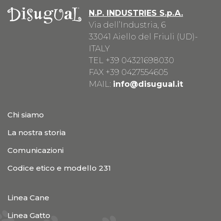
N.P. INDUSTRIES S.p.A.
Via dell’Industria, 6
33041 Aiello del Friuli (UD)-
ITALY
TEL
+39 04321698030
FAX +39 0427554605
MAIL:
info@disugual.it
Chi siamo
La nostra storia
Comunicazioni
Codice etico e modello 231
Linea Cane
Linea Gatto