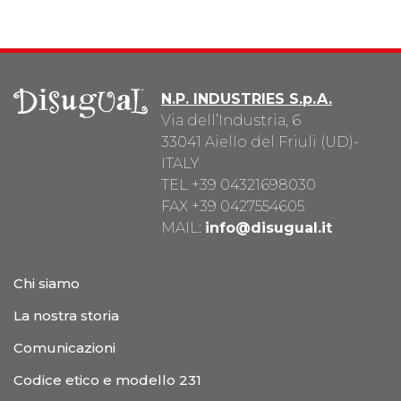
N.P. INDUSTRIES S.p.A.
Via dell’Industria, 6
33041 Aiello del Friuli (UD)-
ITALY
TEL
+39 04321698030
FAX +39 0427554605
MAIL:
info@disugual.it
Chi siamo
La nostra storia
Comunicazioni
Codice etico e modello 231