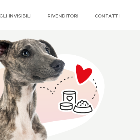
GLI INVISIBILI
RIVENDITORI
CONTATTI