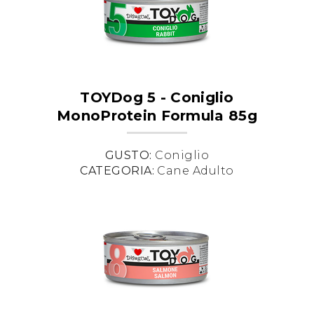
TOYDog 5 - Coniglio
MonoProtein Formula 85g
GUSTO:
Coniglio
CATEGORIA:
Cane Adulto