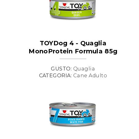
TOYDog 4 - Quaglia
MonoProtein Formula 85g
GUSTO:
Quaglia
CATEGORIA:
Cane Adulto