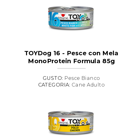
TOYDog 16 - Pesce con Mela
MonoProtein Formula 85g
GUSTO:
Pesce Bianco
CATEGORIA:
Cane Adulto