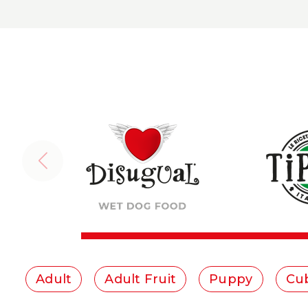
Adult
Adult Fruit
Puppy
Cu