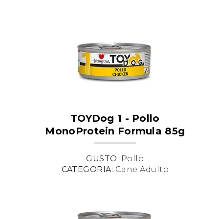
TOYDog 1 - Pollo
MonoProtein Formula 85g
GUSTO:
Pollo
CATEGORIA:
Cane Adulto