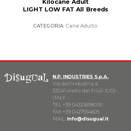
Kilocane Adult
LIGHT LOW FAT All Breeds
CATEGORIA:
Cane Adulto
N.P. INDUSTRIES S.p.A.
Via dell’Industria, 6
33041 Aiello del Friuli (UD)-
ITALY
TEL
+39 04321698030
FAX +39 0427554605
MAIL:
info@disugual.it