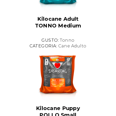
Kilocane Adult
TONNO Medium
GUSTO:
Tonno
CATEGORIA:
Cane Adulto
Kilocane Puppy
POLLO Small