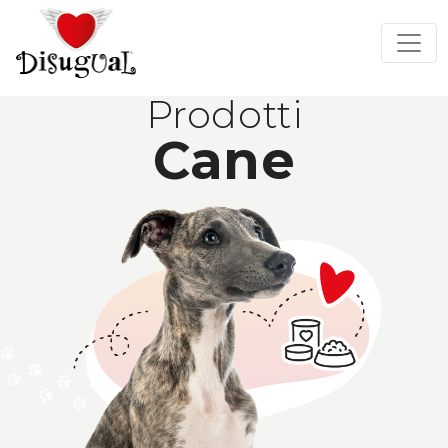
Prodotti
Cane