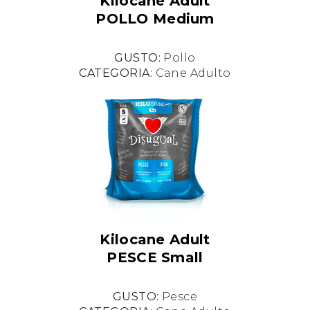
Kilocane Adult
POLLO Medium
GUSTO:
Pollo
CATEGORIA:
Cane Adulto
Kilocane Adult
PESCE Small
GUSTO:
Pesce