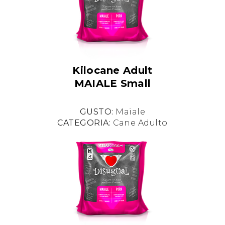
Kilocane Adult
MAIALE Small
GUSTO:
Maiale
CATEGORIA:
Cane Adulto