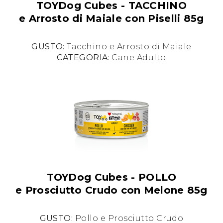
TOYDog Cubes - TACCHINO
e Arrosto di Maiale con Piselli 85g
GUSTO:
Tacchino e Arrosto di Maiale
CATEGORIA:
Cane Adulto
TOYDog Cubes - POLLO
e Prosciutto Crudo con Melone 85g
GUSTO:
Pollo e Prosciutto Crudo