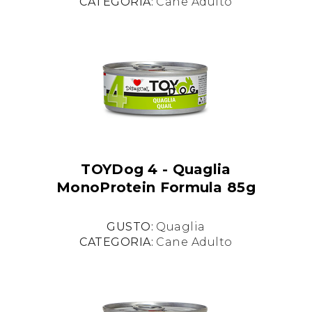
CATEGORIA:
Cane Adulto
TOYDog 4 - Quaglia
MonoProtein Formula 85g
GUSTO:
Quaglia
CATEGORIA:
Cane Adulto