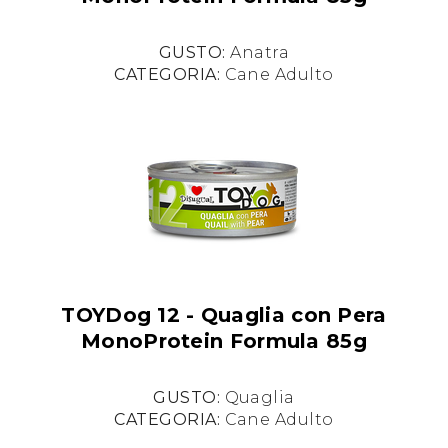
GUSTO:
Anatra
CATEGORIA:
Cane Adulto
TOYDog 12 - Quaglia con Pera
MonoProtein Formula 85g
GUSTO:
Quaglia
CATEGORIA:
Cane Adulto