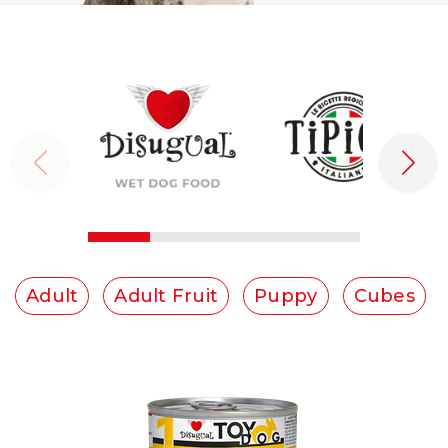
Adult
Adult Fruit
Puppy
Cubes