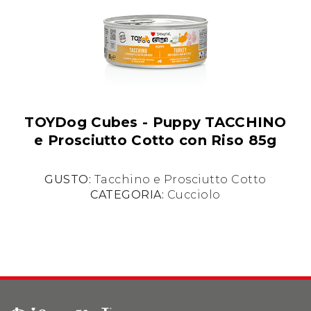
TOYDog Cubes - Puppy TACCHINO
e Prosciutto Cotto con Riso 85g
GUSTO:
Tacchino e Prosciutto Cotto
CATEGORIA:
Cucciolo