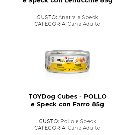
e Speck con Lenticchie 85g
GUSTO:
Anatra e Speck
CATEGORIA:
Cane Adulto
TOYDog Cubes - POLLO
e Speck con Farro 85g
GUSTO:
Pollo e Speck
CATEGORIA:
Cane Adulto