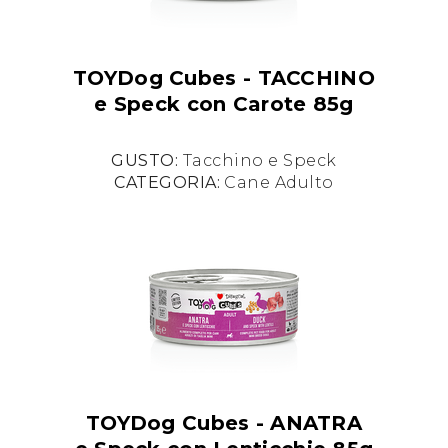
TOYDog Cubes - TACCHINO
e Speck con Carote 85g
GUSTO:
Tacchino e Speck
CATEGORIA:
Cane Adulto
TOYDog Cubes - ANATRA