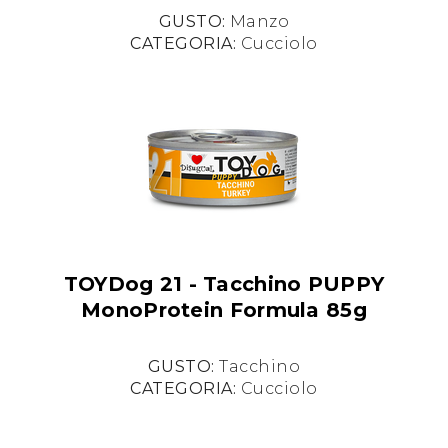
GUSTO:
Manzo
CATEGORIA:
Cucciolo
TOYDog 21 - Tacchino PUPPY
MonoProtein Formula 85g
GUSTO:
Tacchino
CATEGORIA:
Cucciolo