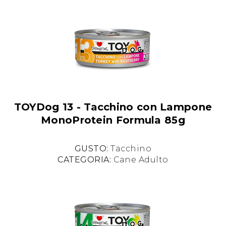
TOYDog 13 - Tacchino con Lampone
MonoProtein Formula 85g
GUSTO:
Tacchino
CATEGORIA:
Cane Adulto