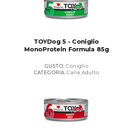
TOYDog 5 - Coniglio
MonoProtein Formula 85g
GUSTO:
Coniglio
CATEGORIA:
Cane Adulto