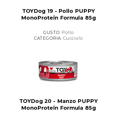
TOYDog 19 - Pollo PUPPY
MonoProtein Formula 85g
GUSTO:
Pollo
CATEGORIA:
Cucciolo
TOYDog 20 - Manzo PUPPY
MonoProtein Formula 85g