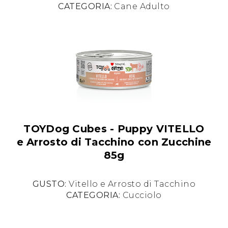
CATEGORIA:
Cane Adulto
TOYDog Cubes - Puppy VITELLO
e Arrosto di Tacchino con Zucchine
85g
GUSTO:
Vitello e Arrosto di Tacchino
CATEGORIA:
Cucciolo