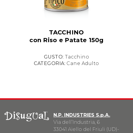
TACCHINO
con Riso e Patate 150g
GUSTO:
Tacchino
CATEGORIA:
Cane Adulto
N.P. INDUSTRIES S.p.A.
Via dell’Industria, 6
33041 Aiello del Friuli (UD)-