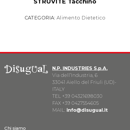
STRUVITE Tacchino
CATEGORIA:
Alimento Dietetico
N.P. INDUSTRIES S.p.A.
Via dell’Industria, 6
33041 Aiello del Friuli (UD)-
ITALY
TEL
+39 04321698030
FAX +39 0427554605
MAIL:
info@disugual.it
Chi siamo