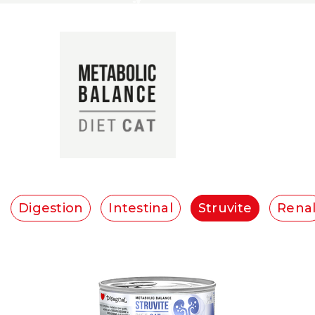
Digestion
Intestinal
Struvite
Rena