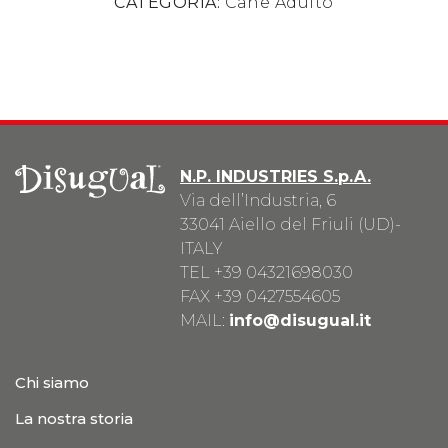
CATEGORIA:
Cane Adulto
N.P. INDUSTRIES S.p.A.
Via dell’Industria, 6
33041 Aiello del Friuli (UD)-
ITALY
TEL
+39 04321698030
FAX +39 0427554605
MAIL:
info@disugual.it
Chi siamo
La nostra storia